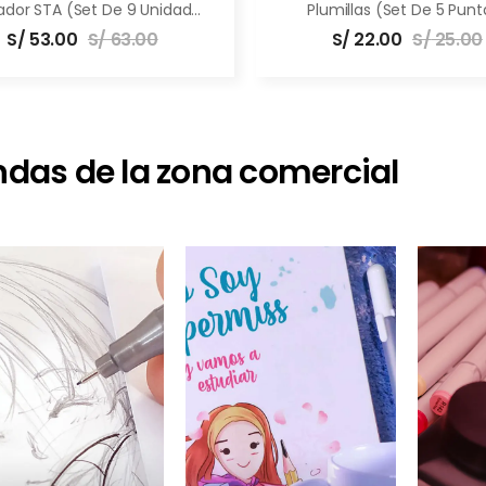
Marcador STA (set De 9 Unidades)
Plumillas (Set De 5 Punt
S/
53.00
S/
63.00
S/
22.00
S/
25.00
ndas de la zona comercial