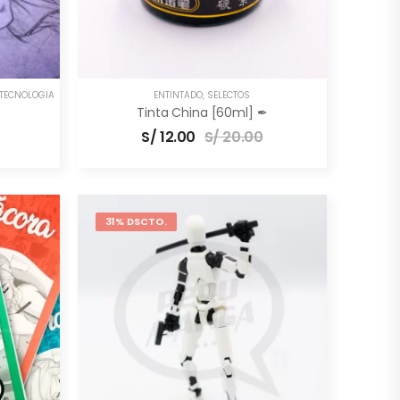
TECNOLOGÍA
ENTINTADO
,
SELECTOS
Tinta China [60ml] ✒
S/
12.00
S/
20.00
31% DSCTO.