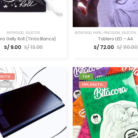
ENTINTADO
,
SELECTOS
ENTINTADO
,
PAPEL
,
PRECISIÓN
,
SELECTOS
,
ra Gelly Roll (Tinta Blanca)
Tablero LED – A4
S/
9.00
S/
13.00
S/
72.00
S/
110.00
DSCTO.
TOP
TADO
14% DSCTO.