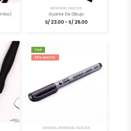
ENTINTADO
,
SELECTOS
combo)
Guante De Dibujo
S/
23.00
-
S/
26.00
TOP
20% DSCTO.
DIVERSOS
,
ENTINTADO
,
SELECTOS