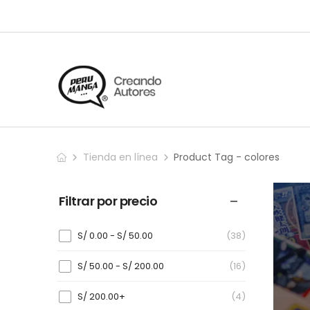
Tienda en línea
Product Tag - colores
Filtrar por precio
S/
0.00
-
S/
50.00
(38)
S/
50.00
-
S/
200.00
(16)
S/
200.00
+
(4)