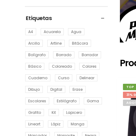
Etiquetas
A4
Acuarela
Agua
Arcilla
Artline
Bitácora
Bolígrafo
Borrado
Borrador
Pro
Básico
Coloreado
Colores
Cuaderno
Curso
Delinear
TOP
Dibujo
Digital
Erase
31% 
Escolares
Estilógrafo
Goma
AGO
Grafito
Kit
Lapicero
Lineart
Lápiz
Manga
Marcador
Monigote
Negra