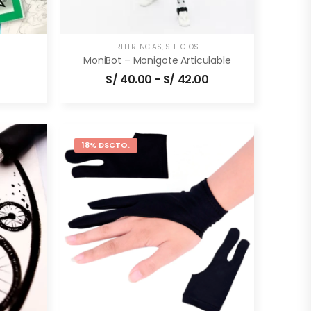
REFERENCIAS
,
SELECTOS
MoniBot – Monigote Articulable
S/
40.00
-
S/
42.00
18% DSCTO.