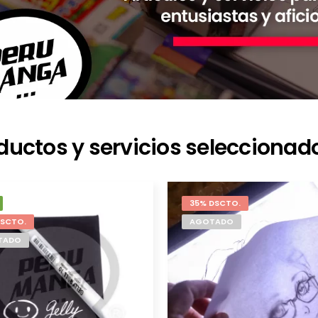
ductos y servicios seleccionad
35% DSCTO.
DSCTO.
AGOTADO
TADO