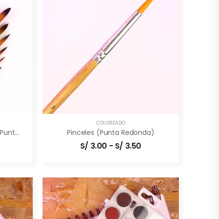
COLOREADO
Set De Pinceles B-Corona (punta Redonda)
Pinceles (punta Redonda)
S/
3.00
-
S/
3.50