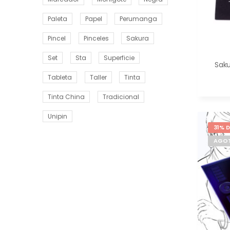
Paleta
Papel
Perumanga
Pincel
Pinceles
Sakura
Set
Sta
Superficie
Saku
Tableta
Taller
Tinta
Tinta China
Tradicional
Unipin
31% 
AGO