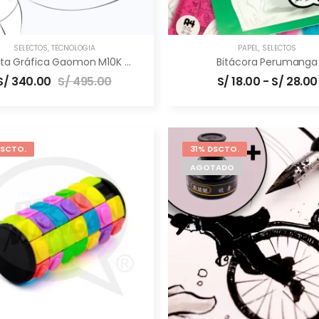
SELECTOS
,
TECNOLOGÍA
PAPEL
,
SELECTOS
Tableta Gráfica Gaomon M10K PRO [10×6.5″] –
Bitácora Perumanga
Profesional
S/
340.00
S/
495.00
S/
18.00
-
S/
28.00
DSCTO.
31% DSCTO.
AGOTADO