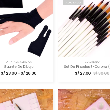
AGOTADO
ENTINTADO
,
SELECTOS
COLOREADO
Guante De Dibujo
S/
23.00
-
S/
26.00
S/
27.00
S/
30.00