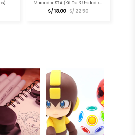
as)
Marcador STA (Kit De 3 Unidades)
S/
18.00
S/
22.50