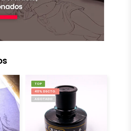
os
TOP
40% DSCTO.
AGOTADO