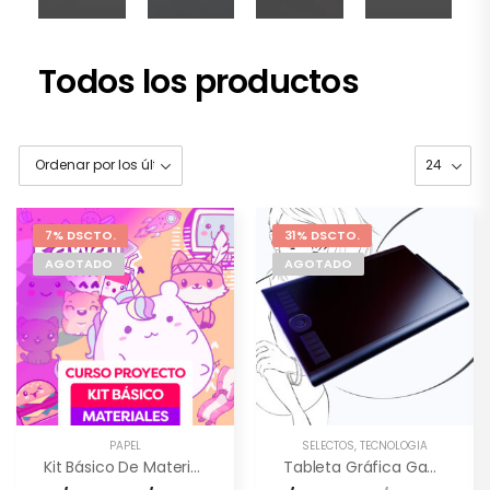
Todos los productos
7% DSCTO.
31% DSCTO.
AGOTADO
AGOTADO
PAPEL
SELECTOS
,
TECNOLOGÍA
Kit Básico De Materiales (Kawaii)
Tableta Gráfica Gaomon M10K PRO [10×6.5″] –