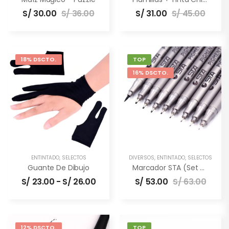
S/
30.00
S/
36.00
S/
31.00
S/
45.00
18% DSCTO.
TOP
16% DSCTO.
ENTINTADO
,
SELECTOS
DIVERSOS
,
ENTINTADO
,
SELECTOS
Guante De Dibujo
Marcador STA (set De 9 Unidades)
S/
23.00
-
S/
26.00
S/
53.00
S/
63.00
12% DSCTO.
TOP