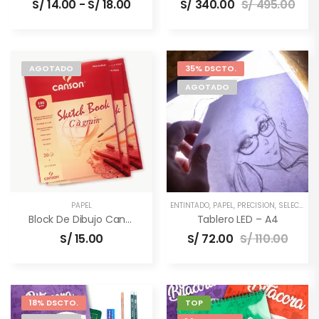
S/
14.00
-
S/
18.00
S/
340.00
S/
495.00
AGOTADO
35% DSCTO.
AGOTADO
PAPEL
ENTINTADO
,
PAPEL
,
PRECISIÓN
,
SELECTOS
,
Block De Dibujo Canson
Tablero LED – A4
S/
15.00
S/
72.00
S/
110.00
18% DSCTO.
TOP