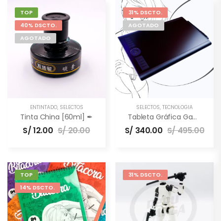
TOP
31% DSCTO.
40% DSCTO.
AGOTADO
AGOTADO
ENTINTADO
,
SELECTOS
SELECTOS
,
TECNOLOGÍA
Tinta China [60ml] ✒
Tableta Gráfica Gaomon M10K PRO [10×6.5″] –
S/
12.00
S/
20.00
S/
340.00
S/
495.00
TOP
31% DSCTO.
14% DSCTO.