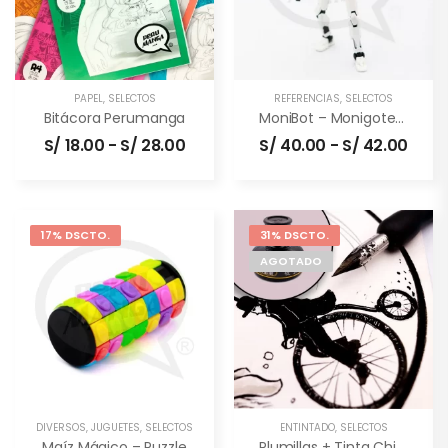
PAPEL
,
SELECTOS
REFERENCIAS
,
SELECTOS
Bitácora Perumanga
MoniBot – Monigote Articulable
S/
18.00
-
S/
28.00
S/
40.00
-
S/
42.00
17% DSCTO.
31% DSCTO.
AGOTADO
DIVERSOS
,
JUGUETES
,
SELECTOS
ENTINTADO
,
SELECTOS
Maíz Mágico – Puzzle
Plumillas + Tinta China (combo)