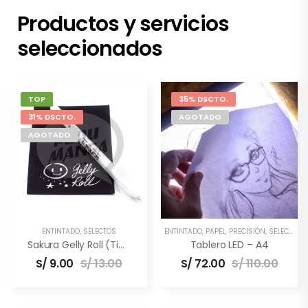
Productos y servicios
seleccionados
TOP
35% DSCTO.
31% DSCTO.
AGOTADO
AGOTADO
ENTINTADO
,
SELECTOS
ENTINTADO
,
PAPEL
,
PRECISIÓN
,
SELECTOS
,
Sakura Gelly Roll (Tinta Blanca)
Tablero LED – A4
S/
9.00
S/
13.00
S/
72.00
S/
110.00