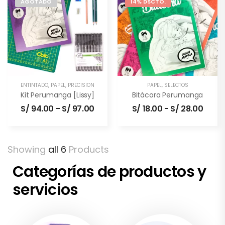
AGOTADO
14% DSCTO.
ENTINTADO
,
PAPEL
,
PRECISIÓN
PAPEL
,
SELECTOS
Kit Perumanga [Lissy]
Bitácora Perumanga
S/
94.00
-
S/
97.00
S/
18.00
-
S/
28.00
Showing
all 6
Products
Categorías de productos y
servicios