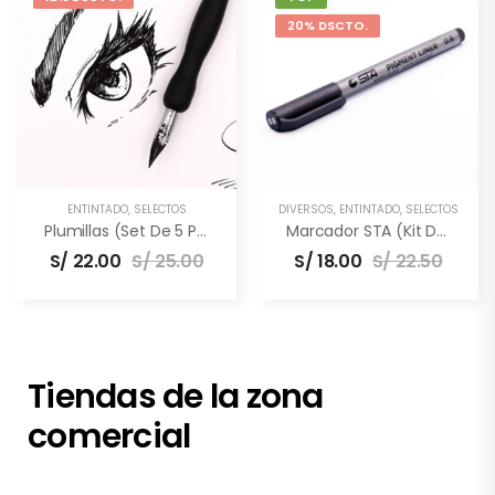
20% DSCTO.
ENTINTADO
,
SELECTOS
DIVERSOS
,
ENTINTADO
,
SELECTOS
Plumillas (Set De 5 Puntas)
Marcador STA (Kit De 3 Unidades)
S/
22.00
S/
25.00
S/
18.00
S/
22.50
Tiendas de la zona
comercial