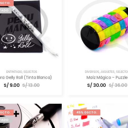
DSCTO.
TADO
ENTINTADO
,
SELECTOS
DIVERSOS
,
JUGUETES
,
SELECTO
ra Gelly Roll (Tinta Blanca)
Maíz Mágico – Puzzle
S/
9.00
S/
13.00
S/
30.00
S/
36.00
DSCTO.
45% DSCTO.
TADO