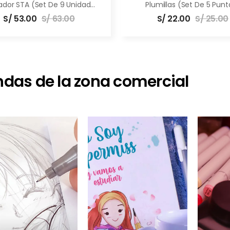
Marcador STA (set De 9 Unidades)
Plumillas (Set De 5 Punt
S/
53.00
S/
63.00
S/
22.00
S/
25.00
ndas de la zona comercial