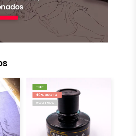
os
TOP
40% DSCTO.
AGOTADO