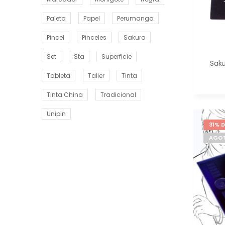
Paleta
Papel
Perumanga
Pincel
Pinceles
Sakura
Set
Sta
Superficie
Saku
Tableta
Taller
Tinta
Tinta China
Tradicional
Unipin
31% 
AGO