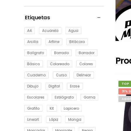
Etiquetas
A4
Acuarela
Agua
Arcilla
Artline
Bitácora
Bolígrafo
Borrado
Borrador
Pro
Básico
Coloreado
Colores
Cuaderno
Curso
Delinear
TOP
Dibujo
Digital
Erase
31% 
Escolares
Estilógrafo
Goma
AGO
Grafito
Kit
Lapicero
Lineart
Lápiz
Manga
Marcador
Monigote
Negra