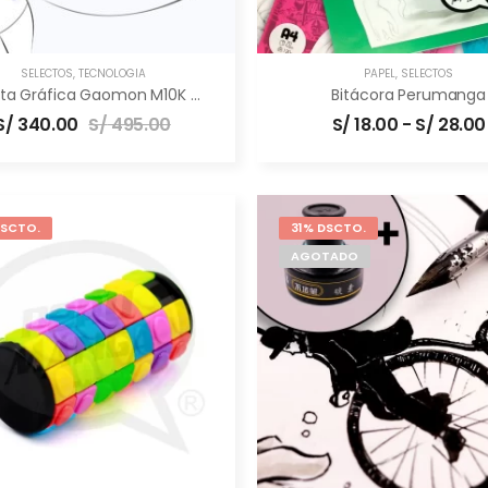
SELECTOS
,
TECNOLOGÍA
PAPEL
,
SELECTOS
Tableta Gráfica Gaomon M10K PRO [10×6.5″] –
Bitácora Perumanga
Profesional
S/
340.00
S/
495.00
S/
18.00
-
S/
28.00
DSCTO.
31% DSCTO.
AGOTADO