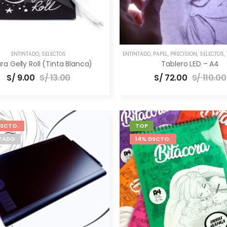
ENTINTADO
,
SELECTOS
ENTINTADO
,
PAPEL
,
PRECISIÓN
,
SELECTOS
,
ra Gelly Roll (Tinta Blanca)
Tablero LED – A4
S/
9.00
S/
13.00
S/
72.00
S/
110.00
DSCTO.
TOP
TADO
14% DSCTO.