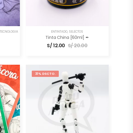
TECNOLOGÍA
ENTINTADO
,
SELECTOS
Tinta China [60ml] ✒
S/
12.00
S/
20.00
31% DSCTO.