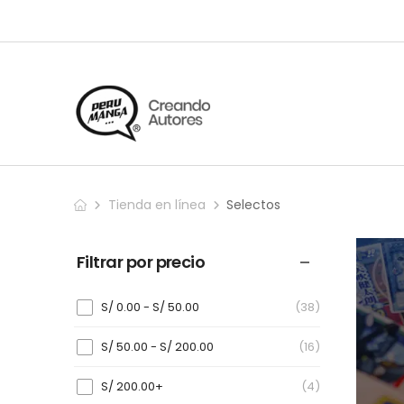
Tienda en línea
Selectos
Filtrar por precio
S/
0.00
-
S/
50.00
(38)
S/
50.00
-
S/
200.00
(16)
S/
200.00
+
(4)