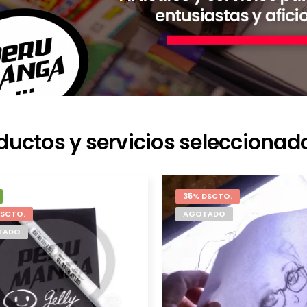
ductos y servicios seleccionad
35% DSCTO.
DSCTO.
AGOTADO
TADO