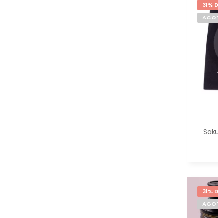
31% 
AGO
Saku
31% 
AGO