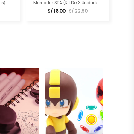
as)
Marcador STA (Kit De 3 Unidades)
S/
18.00
S/
22.50