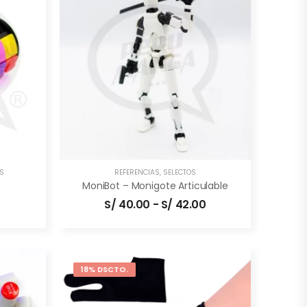
S
REFERENCIAS
,
SELECTOS
MoniBot – Monigote Articulable
S/
40.00
-
S/
42.00
18% DSCTO.