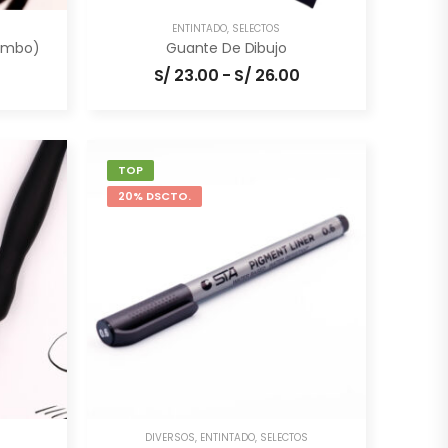
ENTINTADO
,
SELECTOS
combo)
Guante De Dibujo
S/
23.00
-
S/
26.00
TOP
20% DSCTO.
DIVERSOS
,
ENTINTADO
,
SELECTOS