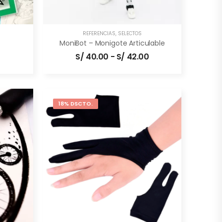
REFERENCIAS
,
SELECTOS
MoniBot – Monigote Articulable
S/
40.00
-
S/
42.00
18% DSCTO.