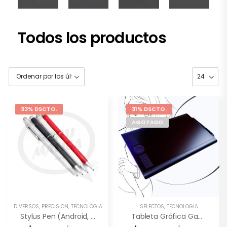
Todos los productos
33% DSCTO.
31% DSCTO.
AGOTADO
DIVERSOS
,
PRECISIÓN
,
TECNOLOGÍA
SELECTOS
,
TECNOLOGÍA
Stylus Pen (Android, Ipad)
Tableta Gráfica Gaomon M10K PRO [10×6.5″] –