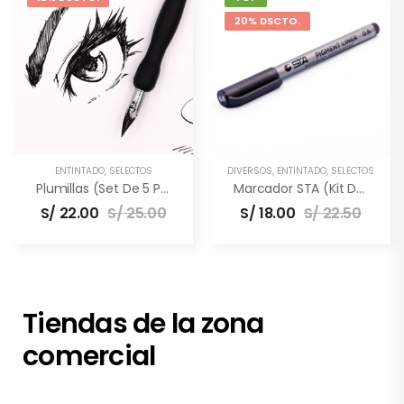
20% DSCTO.
ENTINTADO
,
SELECTOS
DIVERSOS
,
ENTINTADO
,
SELECTOS
Plumillas (Set De 5 Puntas)
Marcador STA (Kit De 3 Unidades)
S/
22.00
S/
25.00
S/
18.00
S/
22.50
Tiendas de la zona
comercial