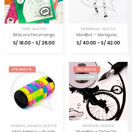
PAPEL
,
SELECTOS
REFERENCIAS
,
SELECTOS
Bitácora Perumanga
MoniBot – Monigote Articulable
S/
18.00
-
S/
28.00
S/
40.00
-
S/
42.00
17% DSCTO.
31% DSCTO.
AGOTADO
DIVERSOS
,
JUGUETES
,
SELECTOS
ENTINTADO
,
SELECTOS
Maíz Mágico – Puzzle
Plumillas + Tinta China (combo)