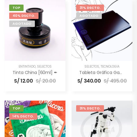
TOP
31% DSCTO.
40% DSCTO.
AGOTADO
AGOTADO
ENTINTADO
,
SELECTOS
SELECTOS
,
TECNOLOGÍA
Tinta China [60ml] ✒
Tableta Gráfica Gaomon M10K PRO [10×6.5″] –
S/
12.00
S/
20.00
S/
340.00
S/
495.00
TOP
31% DSCTO.
14% DSCTO.