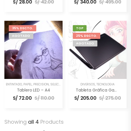
S/
28.00
S/
42.00
S/
340.00
S/
495.00
35% DSCTO.
TOP
AGOTADO
25% DSCTO.
AGOTADO
ENTINTADO
,
PAPEL
,
PRECISIÓN
,
SELECTOS
,
TECNOLOGÍA
DIVERSOS
,
TECNOLOGÍA
Tablero LED – A4
Tableta Gráfica Gaomon S620 [6.5×4″] –
S/
72.00
S/
110.00
S/
205.00
S/
275.00
Showing
all 4
Products