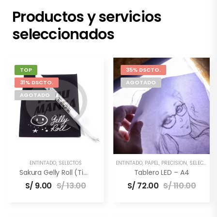
Productos y servicios
seleccionados
TOP
35% DSCTO.
31% DSCTO.
AGOTADO
AGOTADO
ENTINTADO
,
SELECTOS
ENTINTADO
,
PAPEL
,
PRECISIÓN
,
SELECTOS
,
Sakura Gelly Roll (Tinta Blanca)
Tablero LED – A4
S/
9.00
S/
13.00
S/
72.00
S/
110.00