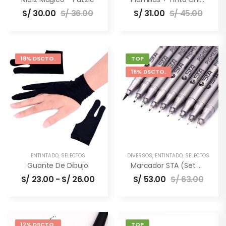
S/
30.00
S/
36.00
S/
31.00
S/
45.00
18% DSCTO.
TOP
16% DSCTO.
ENTINTADO
,
SELECTOS
DIVERSOS
,
ENTINTADO
,
SELECTOS
Guante De Dibujo
Marcador STA (set De 9 Unidades)
S/
23.00
-
S/
26.00
S/
53.00
S/
63.00
12% DSCTO.
TOP