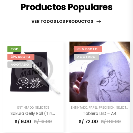
Productos Populares
VER TODOS LOS PRODUCTOS
TOP
35% DSCTO.
31% DSCTO.
AGOTADO
AGOTADO
ENTINTADO
,
SELECTOS
ENTINTADO
,
PAPEL
,
PRECISIÓN
,
SELECTOS
,
Sakura Gelly Roll (Tinta Blanca)
Tablero LED – A4
S/
9.00
S/
13.00
S/
72.00
S/
110.00