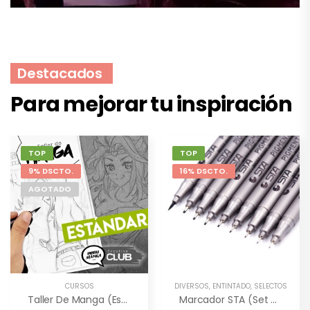
Destacados
Para mejorar tu inspiración
TOP
TOP
9% DSCTO.
16% DSCTO.
AGOTADO
CURSOS
DIVERSOS
,
ENTINTADO
,
SELECTOS
Taller De Manga (Estándar) – 2 Meses
Marcador STA (set De 9 Unidades)