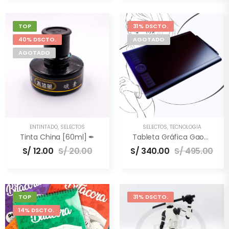
TOP
31% DSCTO.
40% DSCTO.
AGOTADO
AGOTADO
ENTINTADO
,
SELECTOS
SELECTOS
,
TECNOLOGÍA
Tinta China [60ml] ✒
Tableta Gráfica Gaomon M10K PRO [10×6.5″] –
S/
12.00
S/
20.00
S/
340.00
S/
495.00
TOP
31% DSCTO.
14% DSCTO.