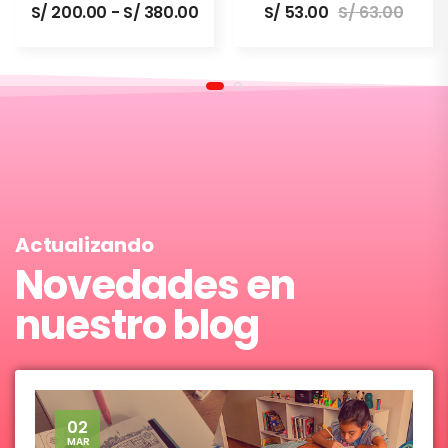
S/
200.00
-
S/
380.00
S/
53.00
S/
63.00
Actualizando
Novedades en
nuestro blog
02
MAR