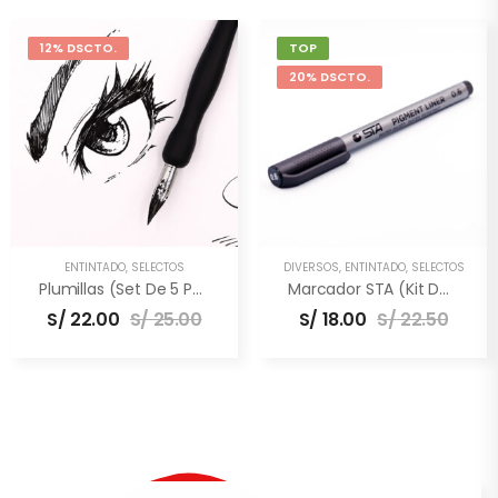
12% DSCTO.
TOP
20% DSCTO.
ENTINTADO
,
SELECTOS
DIVERSOS
,
ENTINTADO
,
SELECTOS
Plumillas (Set De 5 Puntas)
Marcador STA (Kit De 3 Unidades)
S/
22.00
S/
25.00
S/
18.00
S/
22.50