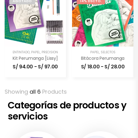
AGOTADO
14% DSCTO.
ENTINTADO
,
PAPEL
,
PRECISIÓN
PAPEL
,
SELECTOS
Kit Perumanga [Lissy]
Bitácora Perumanga
S/
94.00
-
S/
97.00
S/
18.00
-
S/
28.00
Showing
all 6
Products
Categorías de productos y
servicios