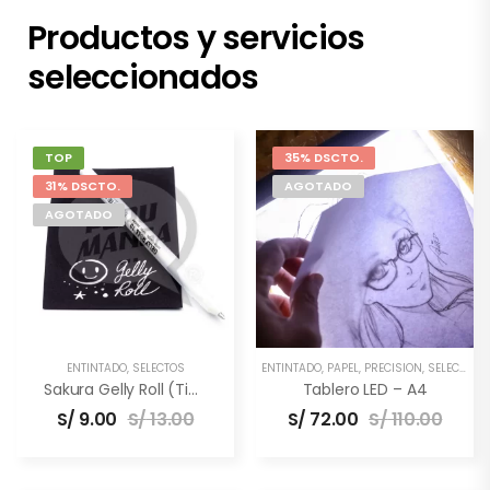
Productos y servicios
seleccionados
TOP
35% DSCTO.
31% DSCTO.
AGOTADO
AGOTADO
ENTINTADO
,
SELECTOS
ENTINTADO
,
PAPEL
,
PRECISIÓN
,
SELECTOS
,
Sakura Gelly Roll (Tinta Blanca)
Tablero LED – A4
S/
9.00
S/
13.00
S/
72.00
S/
110.00