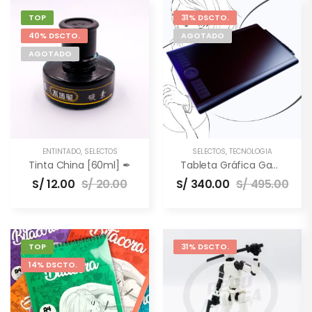
TOP
31% DSCTO.
40% DSCTO.
AGOTADO
AGOTADO
ENTINTADO
,
SELECTOS
SELECTOS
,
TECNOLOGÍA
Tinta China [60ml] ✒
Tableta Gráfica Gaomon M10K PRO [10×6.5″] –
S/
12.00
S/
20.00
S/
340.00
S/
495.00
TOP
31% DSCTO.
14% DSCTO.