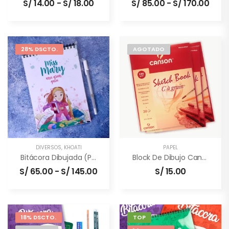
S/
14.00
-
S/
18.00
S/
85.00
-
S/
170.00
28% DSCTO.
AGOTADO
DIVERSOS
,
KHOATI
PAPEL
Bitácora Dibujada (personalizada)
Block De Dibujo Canson
S/
65.00
-
S/
145.00
S/
15.00
18% DSCTO.
TOP