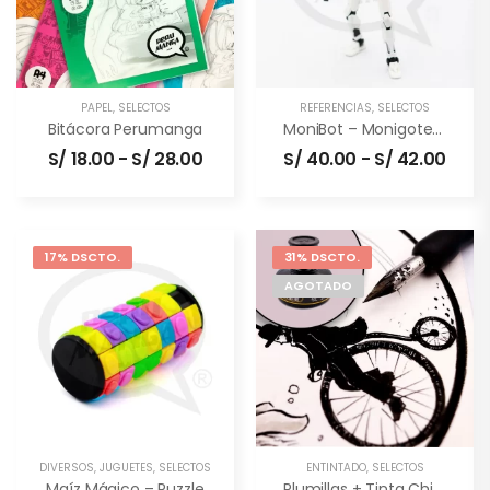
PAPEL
,
SELECTOS
REFERENCIAS
,
SELECTOS
Bitácora Perumanga
MoniBot – Monigote Articulable
S/
18.00
-
S/
28.00
S/
40.00
-
S/
42.00
17% DSCTO.
31% DSCTO.
AGOTADO
DIVERSOS
,
JUGUETES
,
SELECTOS
ENTINTADO
,
SELECTOS
Maíz Mágico – Puzzle
Plumillas + Tinta China (combo)