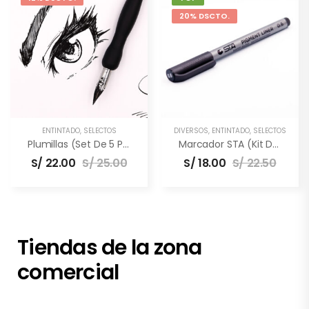
20% DSCTO.
ENTINTADO
,
SELECTOS
DIVERSOS
,
ENTINTADO
,
SELECTOS
Plumillas (Set De 5 Puntas)
Marcador STA (Kit De 3 Unidades)
S/
22.00
S/
25.00
S/
18.00
S/
22.50
Tiendas de la zona
comercial