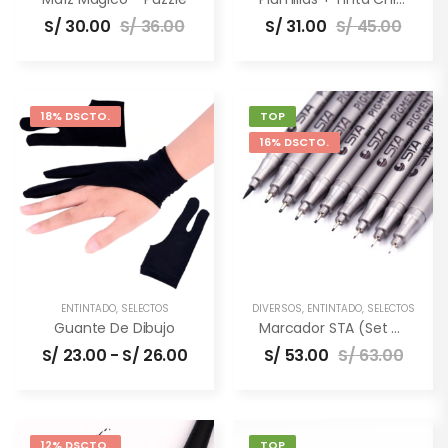
S/
30.00
S/
36.00
S/
31.00
S/
45.00
18% DSCTO.
TOP
16% DSCTO.
ENTINTADO
,
SELECTOS
DIVERSOS
,
ENTINTADO
,
SELECTOS
Guante De Dibujo
Marcador STA (set De 9 Unidades)
S/
23.00
-
S/
26.00
S/
53.00
S/
63.00
12% DSCTO.
TOP