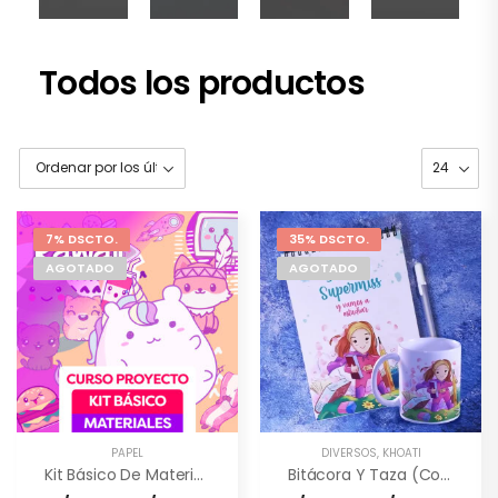
Todos los productos
7% DSCTO.
35% DSCTO.
AGOTADO
AGOTADO
PAPEL
DIVERSOS
,
KHOATI
Kit Básico De Materiales (Kawaii)
Bitácora Y Taza (combo)