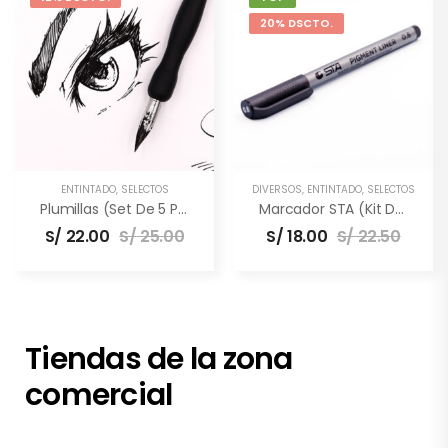
20% DSCTO.
ENTINTADO
,
SELECTOS
DIVERSOS
,
ENTINTADO
,
SELECTOS
Plumillas (Set De 5 Puntas)
Marcador STA (Kit De 3 Unidades)
S/
22.00
S/
25.00
S/
18.00
S/
22.50
Tiendas de la zona
comercial