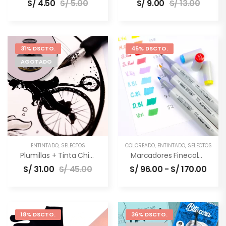
S/
4.50
S/
5.00
S/
9.00
S/
13.00
31% DSCTO.
45% DSCTO.
AGOTADO
ENTINTADO
,
SELECTOS
COLOREADO
,
ENTINTADO
,
SELECTOS
Plumillas + Tinta China (combo)
Marcadores Finecolour (Set De 12 Y 24)
S/
31.00
S/
45.00
S/
96.00
-
S/
170.00
18% DSCTO.
36% DSCTO.