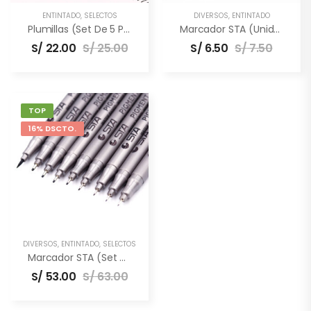
ENTINTADO
,
SELECTOS
DIVERSOS
,
ENTINTADO
Plumillas (Set De 5 Puntas)
Marcador STA (unidad)
S/
22.00
S/
25.00
S/
6.50
S/
7.50
TOP
16% DSCTO.
DIVERSOS
,
ENTINTADO
,
SELECTOS
Marcador STA (set De 9 Unidades)
S/
53.00
S/
63.00