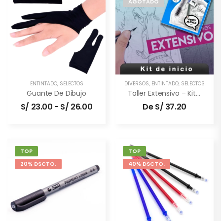
AGOTADO
ENTINTADO
,
SELECTOS
DIVERSOS
,
ENTINTADO
,
SELECTOS
Guante De Dibujo
Taller Extensivo – Kit De Inicio
S/
23.00
-
S/
26.00
De
S/
37.20
TOP
TOP
20% DSCTO.
40% DSCTO.