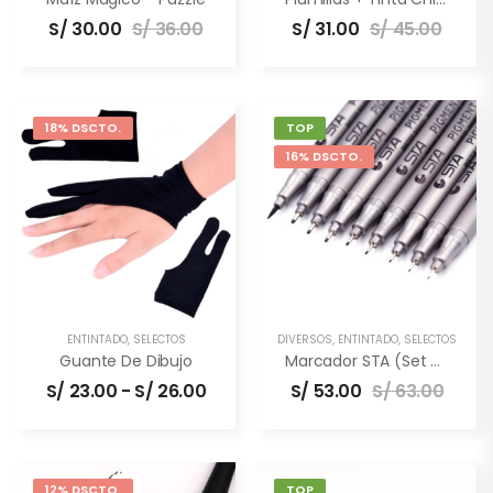
S/
30.00
S/
36.00
S/
31.00
S/
45.00
18% DSCTO.
TOP
16% DSCTO.
ENTINTADO
,
SELECTOS
DIVERSOS
,
ENTINTADO
,
SELECTOS
Guante De Dibujo
Marcador STA (set De 9 Unidades)
S/
23.00
-
S/
26.00
S/
53.00
S/
63.00
12% DSCTO.
TOP