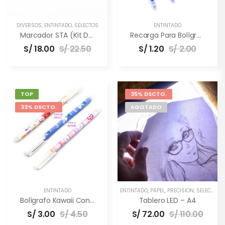
DIVERSOS
,
ENTINTADO
,
SELECTOS
ENTINTADO
Marcador STA (Kit De 3 Unidades)
Recarga Para Bolígrafo Borrable
S/
18.00
S/
22.50
S/
1.20
S/
2.00
TOP
35% DSCTO.
33% DSCTO.
AGOTADO
ENTINTADO
ENTINTADO
,
PAPEL
,
PRECISIÓN
,
SELECTOS
,
Bolígrafo Kawaii Con Tinta Borrable
Tablero LED – A4
S/
3.00
S/
4.50
S/
72.00
S/
110.00