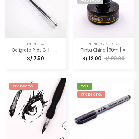
AGOTADO
ENTINTADO
ENTINTADO
,
SELECTOS
Bolígrafo Pilot G-1 – Negro
Tinta China [60ml] ✒
S/
7.50
S/
12.00
S/
20.00
12% DSCTO.
TOP
13% DSCTO.