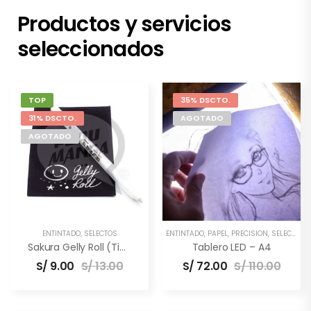
Productos y servicios
seleccionados
TOP
35% DSCTO.
31% DSCTO.
AGOTADO
AGOTADO
ENTINTADO
,
SELECTOS
ENTINTADO
,
PAPEL
,
PRECISIÓN
,
SELECTOS
,
Sakura Gelly Roll (Tinta Blanca)
Tablero LED – A4
S/
9.00
S/
13.00
S/
72.00
S/
110.00