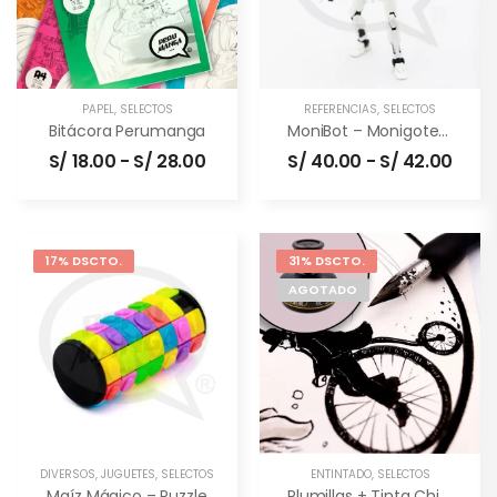
PAPEL
,
SELECTOS
REFERENCIAS
,
SELECTOS
Bitácora Perumanga
MoniBot – Monigote Articulable
S/
18.00
-
S/
28.00
S/
40.00
-
S/
42.00
17% DSCTO.
31% DSCTO.
AGOTADO
DIVERSOS
,
JUGUETES
,
SELECTOS
ENTINTADO
,
SELECTOS
Maíz Mágico – Puzzle
Plumillas + Tinta China (combo)