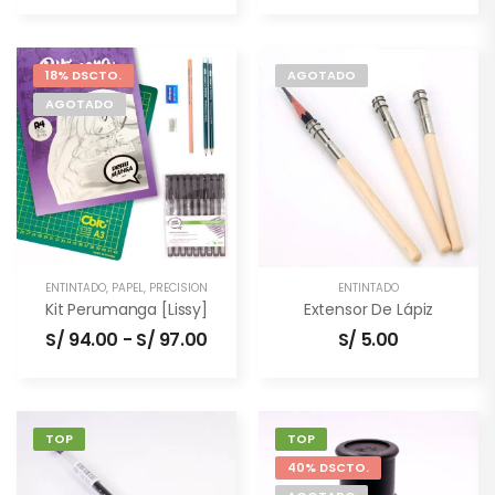
18% DSCTO.
AGOTADO
AGOTADO
ENTINTADO
,
PAPEL
,
PRECISIÓN
ENTINTADO
Kit Perumanga [Lissy]
Extensor De Lápiz
S/
94.00
-
S/
97.00
S/
5.00
TOP
TOP
40% DSCTO.