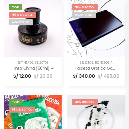
TOP
31% DSCTO.
40% DSCTO.
AGOTADO
AGOTADO
ENTINTADO
,
SELECTOS
SELECTOS
,
TECNOLOGÍA
Tinta China [60ml] ✒
Tableta Gráfica Gaomon M10K PRO [10×6.5″] –
S/
12.00
S/
20.00
S/
340.00
S/
495.00
TOP
31% DSCTO.
14% DSCTO.