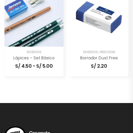
DIVERSOS
DIVERSOS
,
PRECISIÓN
Lápices – Set Básico
Borrador Dust Free
S/
4.50
-
S/
5.00
S/
2.20