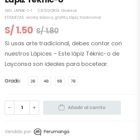
SKU:
LAPMK-1-1
CATEGORÍA:
Diversos
ETIQUETAS:
arcilla
,
básico
,
grafito
,
lápiz
,
tradicional
S/
1.50
S/
1.80
Si usas arte tradicional, debes contar con
nuestros Lápices – Este lápiz Téknic-o de
Layconsa son ideales para bocetear.
Grado
2B
4B
6B
7B
Añadir al carrito
Vendido por
:
Perumanga