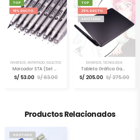
TOP
TOP
16% DSCTO.
25% DSCTO.
AGOTADO
DIVERSOS
,
ENTINTADO
,
SELECTOS
DIVERSOS
,
TECNOLOGÍA
Marcador STA (set De 9 Unidades)
Tableta Gráfica Gaomon S620 [6.5×4″] –
S/
53.00
S/
63.00
S/
205.00
S/
275.00
Productos Relacionados
AGOTADO