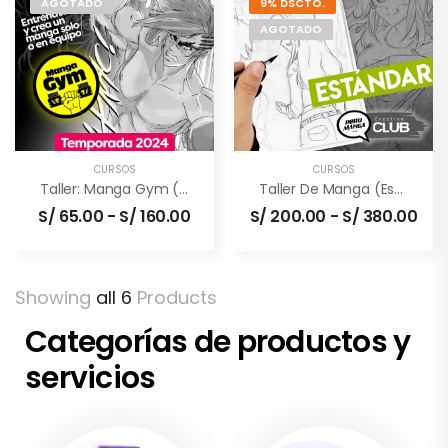
AGOTADO
9% DSCTO.
AGOTADO
CURSOS
CURSOS
Taller: Manga Gym (en Vivo)
Taller De Manga (Estándar) – 2 Meses
S/
65.00
-
S/
160.00
S/
200.00
-
S/
380.00
Showing
all 6
Products
Categorías de productos y
servicios