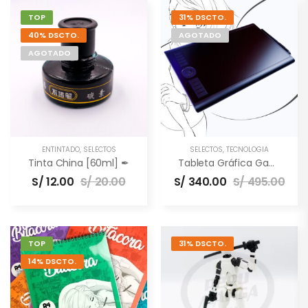
TOP
31% DSCTO.
40% DSCTO.
AGOTADO
AGOTADO
ENTINTADO
,
SELECTOS
SELECTOS
,
TECNOLOGÍA
Tinta China [60ml] ✒
Tableta Gráfica Gaomon M10K PRO [10×6.5″] –
S/
12.00
S/
20.00
S/
340.00
S/
495.00
TOP
31% DSCTO.
14% DSCTO.