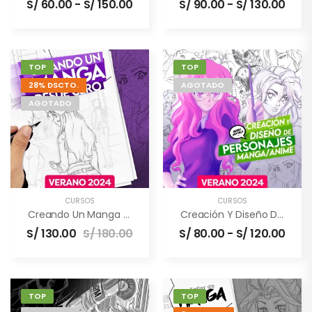
S/
60.00
-
S/
150.00
S/
90.00
-
S/
130.00
TOP
TOP
28% DSCTO.
AGOTADO
AGOTADO
CURSOS
CURSOS
Creando Un Manga Desde Cero
Creación Y Diseño De Personajes Manga / Anime
S/
130.00
S/
180.00
S/
80.00
-
S/
120.00
TOP
TOP