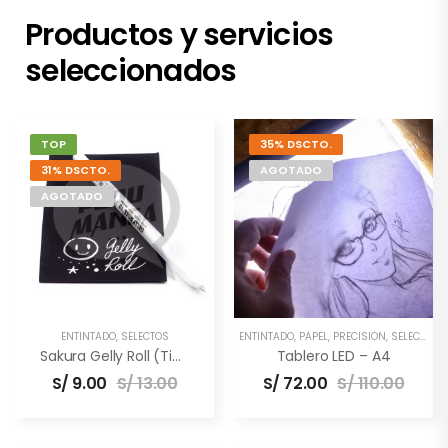
Productos y servicios
seleccionados
TOP
35% DSCTO.
31% DSCTO.
AGOTADO
AGOTADO
ENTINTADO
,
SELECTOS
ENTINTADO
,
PAPEL
,
PRECISIÓN
,
SELECTOS
,
Sakura Gelly Roll (Tinta Blanca)
Tablero LED – A4
S/
9.00
S/
13.00
S/
72.00
S/
110.00