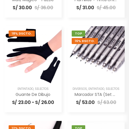
S/
30.00
S/
36.00
S/
31.00
S/
45.00
18% DSCTO.
TOP
16% DSCTO.
ENTINTADO
,
SELECTOS
DIVERSOS
,
ENTINTADO
,
SELECTOS
Guante De Dibujo
Marcador STA (set De 9 Unidades)
S/
23.00
-
S/
26.00
S/
53.00
S/
63.00
12% DSCTO.
TOP