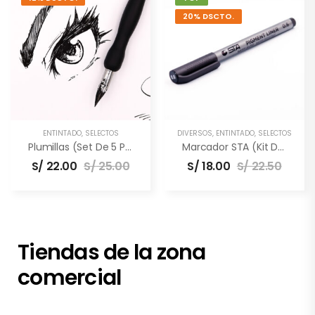
20% DSCTO.
ENTINTADO
,
SELECTOS
DIVERSOS
,
ENTINTADO
,
SELECTOS
Plumillas (Set De 5 Puntas)
Marcador STA (Kit De 3 Unidades)
S/
22.00
S/
25.00
S/
18.00
S/
22.50
Tiendas de la zona
comercial