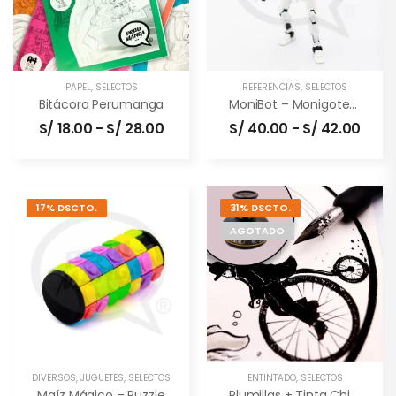
PAPEL
,
SELECTOS
REFERENCIAS
,
SELECTOS
Bitácora Perumanga
MoniBot – Monigote Articulable
S/
18.00
-
S/
28.00
S/
40.00
-
S/
42.00
17% DSCTO.
31% DSCTO.
AGOTADO
DIVERSOS
,
JUGUETES
,
SELECTOS
ENTINTADO
,
SELECTOS
Maíz Mágico – Puzzle
Plumillas + Tinta China (combo)