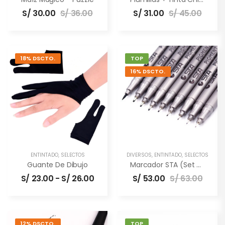
S/
30.00
S/
36.00
S/
31.00
S/
45.00
18% DSCTO.
TOP
16% DSCTO.
ENTINTADO
,
SELECTOS
DIVERSOS
,
ENTINTADO
,
SELECTOS
Guante De Dibujo
Marcador STA (set De 9 Unidades)
S/
23.00
-
S/
26.00
S/
53.00
S/
63.00
12% DSCTO.
TOP