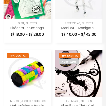
PAPEL
,
SELECTOS
REFERENCIAS
,
SELECTOS
Bitácora Perumanga
MoniBot – Monigote Articulable
S/
18.00
-
S/
28.00
S/
40.00
-
S/
42.00
17% DSCTO.
31% DSCTO.
AGOTADO
DIVERSOS
,
JUGUETES
,
SELECTOS
ENTINTADO
,
SELECTOS
Maíz Mágico – Puzzle
Plumillas + Tinta China (combo)