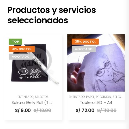
Productos y servicios
seleccionados
TOP
35% DSCTO.
31% DSCTO.
AGOTADO
AGOTADO
ENTINTADO
,
SELECTOS
ENTINTADO
,
PAPEL
,
PRECISIÓN
,
SELECTOS
,
Sakura Gelly Roll (Tinta Blanca)
Tablero LED – A4
S/
9.00
S/
13.00
S/
72.00
S/
110.00