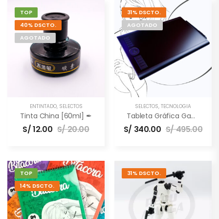
TOP
31% DSCTO.
40% DSCTO.
AGOTADO
AGOTADO
ENTINTADO
,
SELECTOS
SELECTOS
,
TECNOLOGÍA
Tinta China [60ml] ✒
Tableta Gráfica Gaomon M10K PRO [10×6.5″] –
S/
12.00
S/
20.00
S/
340.00
S/
495.00
TOP
31% DSCTO.
14% DSCTO.