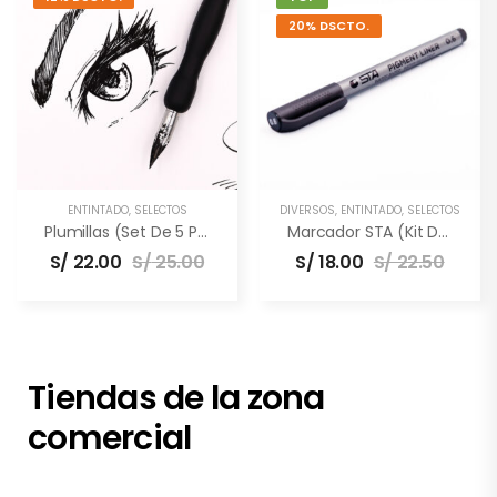
20% DSCTO.
ENTINTADO
,
SELECTOS
DIVERSOS
,
ENTINTADO
,
SELECTOS
Plumillas (Set De 5 Puntas)
Marcador STA (Kit De 3 Unidades)
S/
22.00
S/
25.00
S/
18.00
S/
22.50
Tiendas de la zona
comercial