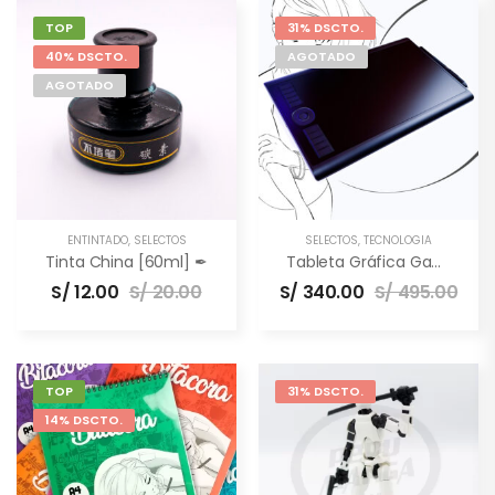
TOP
31% DSCTO.
40% DSCTO.
AGOTADO
AGOTADO
ENTINTADO
,
SELECTOS
SELECTOS
,
TECNOLOGÍA
Tinta China [60ml] ✒
Tableta Gráfica Gaomon M10K PRO [10×6.5″] –
S/
12.00
S/
20.00
S/
340.00
S/
495.00
TOP
31% DSCTO.
14% DSCTO.