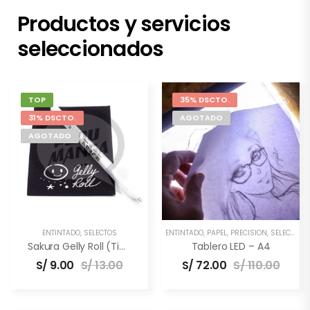
Productos y servicios
seleccionados
TOP
35% DSCTO.
31% DSCTO.
AGOTADO
AGOTADO
ENTINTADO
,
SELECTOS
ENTINTADO
,
PAPEL
,
PRECISIÓN
,
SELECTOS
,
Sakura Gelly Roll (Tinta Blanca)
Tablero LED – A4
S/
9.00
S/
13.00
S/
72.00
S/
110.00