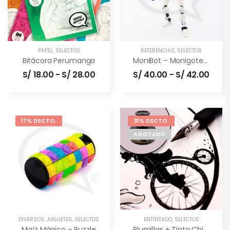
PAPEL
,
SELECTOS
REFERENCIAS
,
SELECTOS
Bitácora Perumanga
MoniBot – Monigote Articulable
S/
18.00
-
S/
28.00
S/
40.00
-
S/
42.00
17% DSCTO.
31% DSCTO.
AGOTADO
DIVERSOS
,
JUGUETES
,
SELECTOS
ENTINTADO
,
SELECTOS
Maíz Mágico – Puzzle
Plumillas + Tinta China (combo)