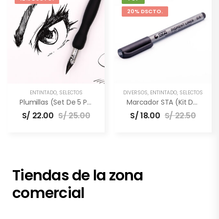
20% DSCTO.
ENTINTADO
,
SELECTOS
DIVERSOS
,
ENTINTADO
,
SELECTOS
Plumillas (Set De 5 Puntas)
Marcador STA (Kit De 3 Unidades)
S/
22.00
S/
25.00
S/
18.00
S/
22.50
Tiendas de la zona
comercial