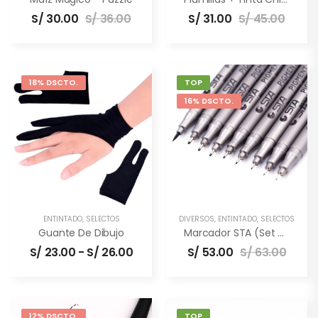
S/
30.00
S/
36.00
S/
31.00
S/
45.00
18% DSCTO.
TOP
16% DSCTO.
ENTINTADO
,
SELECTOS
DIVERSOS
,
ENTINTADO
,
SELECTOS
Guante De Dibujo
Marcador STA (set De 9 Unidades)
S/
23.00
-
S/
26.00
S/
53.00
S/
63.00
12% DSCTO.
TOP