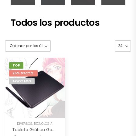
Todos los productos
TOP
25% DSCTO.
AGOTADO
DIVERSOS
,
TECNOLOGÍA
Tableta Gráfica Gaomon S620 [6.5×4″] –
Para Iniciar En 