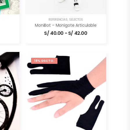
REFERENCIAS
,
SELECTOS
MoniBot – Monigote Articulable
S/
40.00
-
S/
42.00
18% DSCTO.