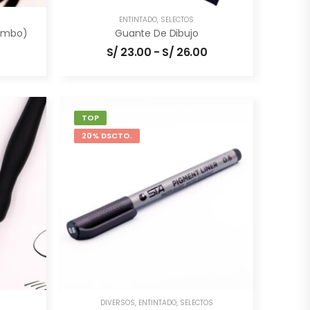
ENTINTADO
,
SELECTOS
combo)
Guante De Dibujo
S/
23.00
-
S/
26.00
TOP
20% DSCTO.
DIVERSOS
,
ENTINTADO
,
SELECTOS