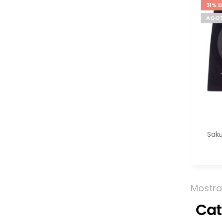
31% 
AGO
Saku
Mostra
Cat