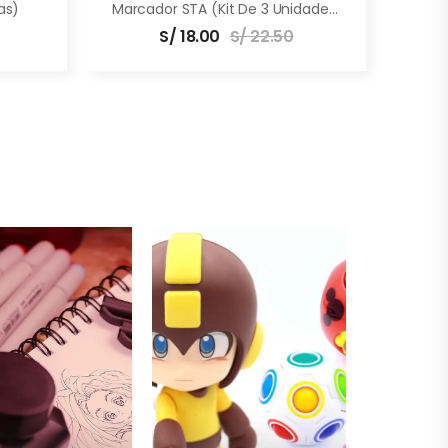
as)
Marcador STA (Kit De 3 Unidades)
S/
18.00
S/
22.50