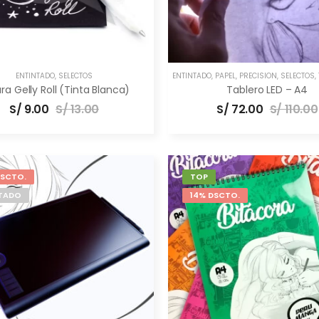
ENTINTADO
,
SELECTOS
ENTINTADO
,
PAPEL
,
PRECISIÓN
,
SELECTOS
,
ra Gelly Roll (Tinta Blanca)
Tablero LED – A4
S/
9.00
S/
13.00
S/
72.00
S/
110.00
DSCTO.
TOP
TADO
14% DSCTO.