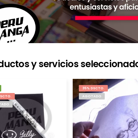
ductos y servicios seleccionad
35% DSCTO.
DSCTO.
AGOTADO
TADO