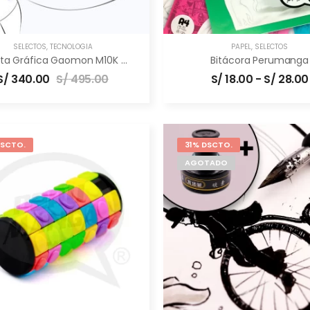
SELECTOS
,
TECNOLOGÍA
PAPEL
,
SELECTOS
Tableta Gráfica Gaomon M10K PRO [10×6.5″] –
Bitácora Perumanga
Profesional
S/
340.00
S/
495.00
S/
18.00
-
S/
28.00
DSCTO.
31% DSCTO.
AGOTADO