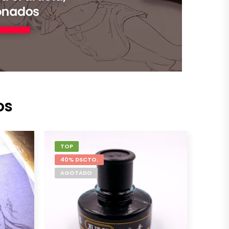
os
TOP
40% DSCTO.
AGOTADO