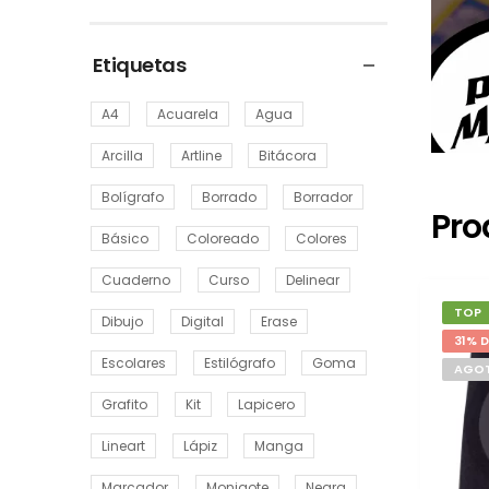
Etiquetas
A4
Acuarela
Agua
Arcilla
Artline
Bitácora
Bolígrafo
Borrado
Borrador
Pro
Básico
Coloreado
Colores
Cuaderno
Curso
Delinear
TOP
Dibujo
Digital
Erase
31% 
Escolares
Estilógrafo
Goma
AGO
Grafito
Kit
Lapicero
Lineart
Lápiz
Manga
Marcador
Monigote
Negra