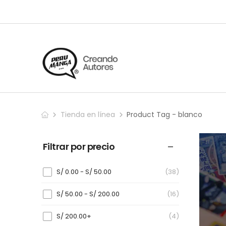
Tienda en línea
Product Tag - blanco
Filtrar por precio
S/
0.00
-
S/
50.00
(38)
S/
50.00
-
S/
200.00
(16)
S/
200.00
+
(4)