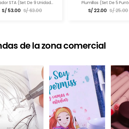
Marcador STA (set De 9 Unidades)
Plumillas (Set De 5 Punt
S/
53.00
S/
63.00
S/
22.00
S/
25.00
ndas de la zona comercial