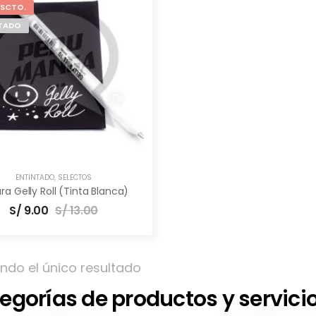
DSCTO.
TADO
ENTINTADO
,
SELECTOS
ra Gelly Roll (Tinta Blanca)
S/
9.00
S/
13.00
ndo el único resultado
egorías de productos y servici