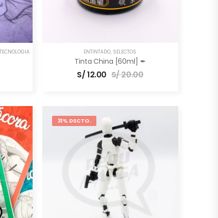
TECNOLOGÍA
ENTINTADO
,
SELECTOS
Tinta China [60ml] ✒
S/
12.00
S/
20.00
31% DSCTO.