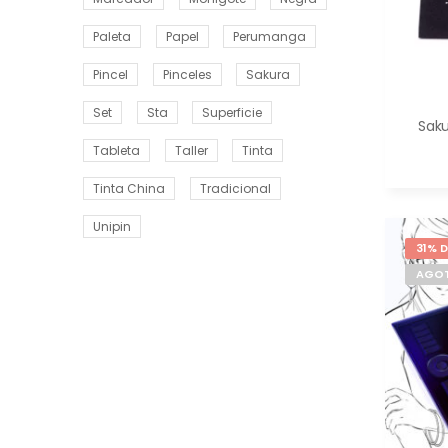
Paleta
Papel
Perumanga
Pincel
Pinceles
Sakura
Set
Sta
Superficie
Saku
Tableta
Taller
Tinta
Tinta China
Tradicional
Unipin
31% 
AGO