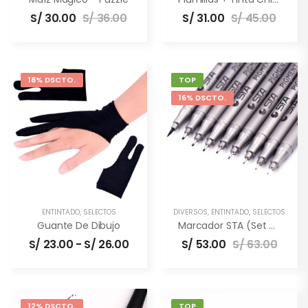
S/
30.00
S/
36.00
S/
31.00
S/
45.00
18% DSCTO.
TOP
16% DSCTO.
ENTINTADO
,
SELECTOS
DIVERSOS
,
ENTINTADO
,
SELECTOS
Guante De Dibujo
Marcador STA (set De 9 Unidades)
S/
23.00
-
S/
26.00
S/
53.00
S/
63.00
12% DSCTO.
TOP