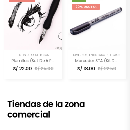
20% DSCTO.
ENTINTADO
,
SELECTOS
DIVERSOS
,
ENTINTADO
,
SELECTOS
Plumillas (Set De 5 Puntas)
Marcador STA (Kit De 3 Unidades)
S/
22.00
S/
25.00
S/
18.00
S/
22.50
Tiendas de la zona
comercial