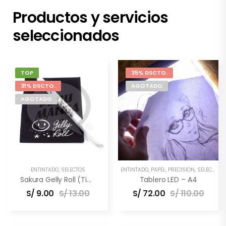
Productos y servicios
seleccionados
TOP
35% DSCTO.
31% DSCTO.
AGOTADO
AGOTADO
ENTINTADO
,
SELECTOS
ENTINTADO
,
PAPEL
,
PRECISIÓN
,
SELECTOS
,
Sakura Gelly Roll (Tinta Blanca)
Tablero LED – A4
S/
9.00
S/
13.00
S/
72.00
S/
110.00