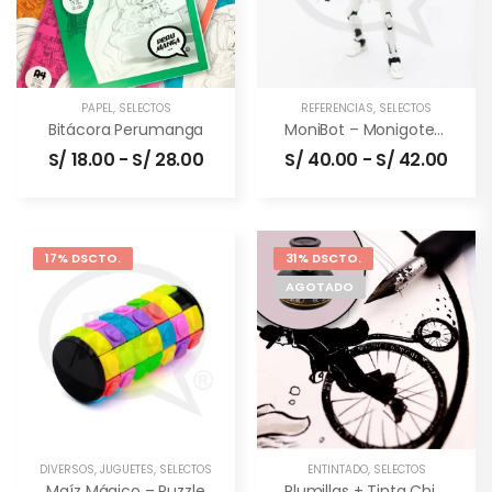
PAPEL
,
SELECTOS
REFERENCIAS
,
SELECTOS
Bitácora Perumanga
MoniBot – Monigote Articulable
S/
18.00
-
S/
28.00
S/
40.00
-
S/
42.00
17% DSCTO.
31% DSCTO.
AGOTADO
DIVERSOS
,
JUGUETES
,
SELECTOS
ENTINTADO
,
SELECTOS
Maíz Mágico – Puzzle
Plumillas + Tinta China (combo)