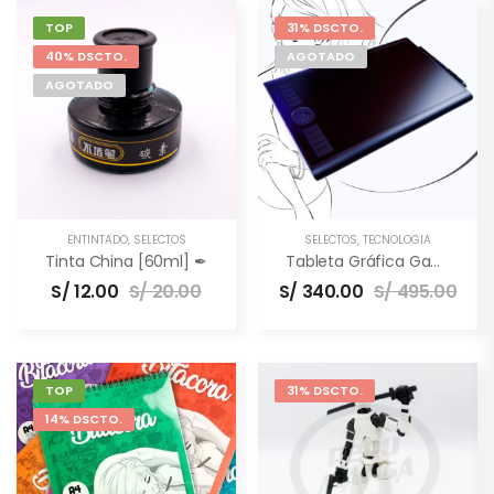
TOP
31% DSCTO.
40% DSCTO.
AGOTADO
AGOTADO
ENTINTADO
,
SELECTOS
SELECTOS
,
TECNOLOGÍA
Tinta China [60ml] ✒
Tableta Gráfica Gaomon M10K PRO [10×6.5″] –
S/
12.00
S/
20.00
S/
340.00
S/
495.00
TOP
31% DSCTO.
14% DSCTO.